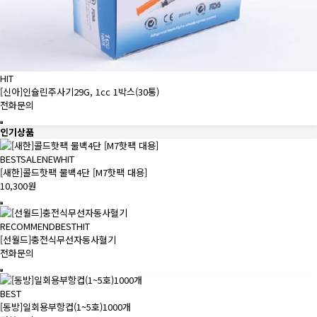
HIT
[신아]인슐린주사기29G, 1cc 1박스(30통)
전화문의
인기상품
BEST
SALE
NEW
HIT
[새한]콜드핫팩 물백4단 [M7핫팩 대용]
10,300원
RECOMMEND
BEST
HIT
[선월드]충전식무선자동사혈기
전화문의
BEST
[동방]일회용부항컵(1~5호)1000개