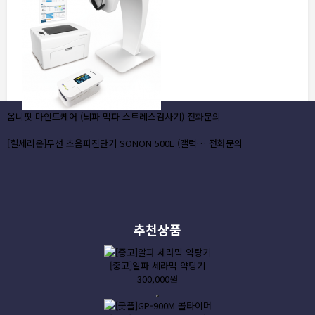
옴니핏 마인드케어 (뇌파 맥파 스트레스검사기)
전화문의
[힐세리온]무선 초음파진단기 SONON 500L (갤럭…
전화문의
추천상품
[중고]알파 세라믹 약탕기
300,000원