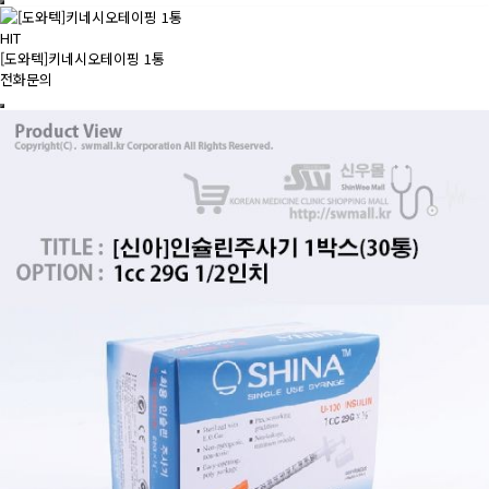
HIT
[도와텍]키네시오테이핑 1통
전화문의