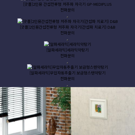
[굿플]2인용 간섭전류형 저주파 자극기 GP-MEDIPLUS
전화문의
[굿플]2인용간섭전류형 저주파 자극기(간섭파 치료기) D&B
전화문의
[알파세라믹]세라믹약탕기
전화문의
[알파세라믹]무압자동추출기 보급형스텐약탕기
전화문의