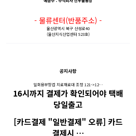
예금주 : 주식회사 신우몰통상
- 물류센터(반품주소) -
울산광역시 북구 산성로40
(울산지식산업센터 523호)
공지사항
일회용부항컵 치료재료대 조정 121->12…
16시까지 결제가 확인되어야 택배
당일출고
[카드결제 "일반결제" 오류] 카드
결제시 …