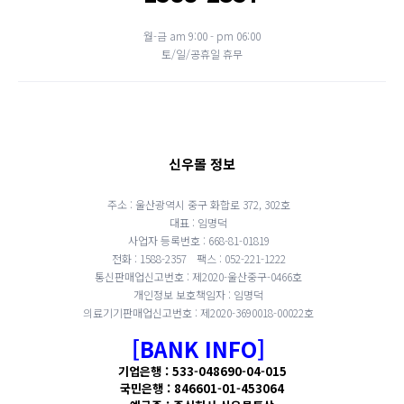
월-금 am 9:00 - pm 06:00
토/일/공휴일 휴무
신우몰 정보
주소 : 울산광역시 중구 화합로 372, 302호
대표 : 임명덕
사업자 등록번호 : 668-81-01819
전화 : 1588-2357
팩스 : 052-221-1222
통신판매업신고번호 : 제2020-울산중구-0466호
개인정보 보호책임자 : 임명덕
의료기기판매업신고번호 : 제2020-3690018-00022호
[BANK INFO]
기업은행 : 533-048690-04-015
국민은행 : 846601-01-453064