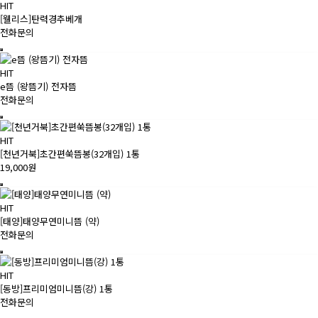
HIT
[웰리스]탄력경추베개
전화문의
HIT
e뜸 (왕뜸기) 전자뜸
전화문의
HIT
[천년거북]초간편쑥뜸봉(32개입) 1통
19,000원
HIT
[태양]태양무연미니뜸 (약)
전화문의
HIT
[동방]프리미엄미니뜸(강) 1통
전화문의