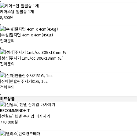
케어스왑 알콜솜 1개
8,800원
[수성]탈지면 4cm x 4cm(450g)
전화문의
[성심]주사기 1mL/cc 30Gx13mm ½"
전화문의
[신아]인슐린주사기31G, 1cc
전화문의
히트상품
RECOMMEND
HIT
[선월드] 헨델 손지압 마사지기
770,000원