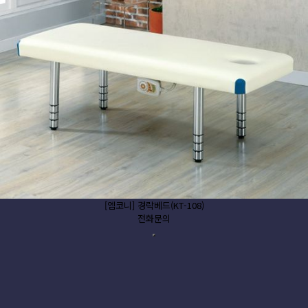
[엠코니] 경락베드(KT-108)
전화문의