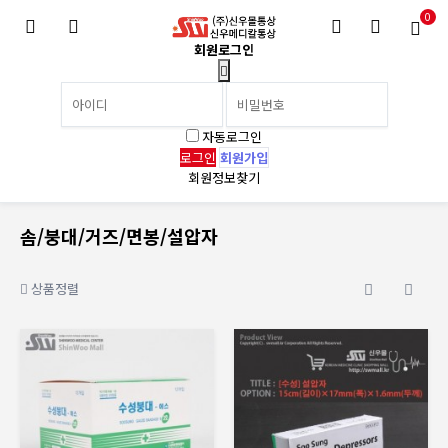
0
회원로그인
자동로그인
회원가입
회원정보찾기
솜/붕대/거즈/면봉/설압자
상품정렬