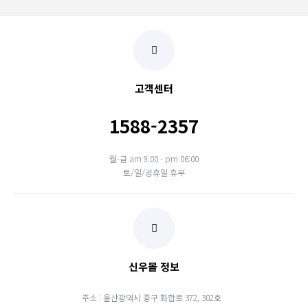
고객센터
1588-2357
월-금 am 9:00 - pm 06:00
토/일/공휴일 휴무
신우몰 정보
주소 : 울산광역시 중구 화합로 372, 302호