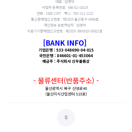
대표 : 임명덕
사업자 등록번호 : 668-81-01819
전화 : 1588-2357
팩스 : 052-221-1222
통신판매업신고번호 : 제2020-울산중구-0466호
개인정보 보호책임자 : 임명덕
의료기기판매업신고번호 : 제2020-3690018-00022호
[BANK INFO]
기업은행 : 533-048690-04-015
국민은행 : 846601-01-453064
예금주 : 주식회사 신우몰통상
- 물류센터(반품주소) -
울산광역시 북구 산성로40
(울산지식산업센터 523호)