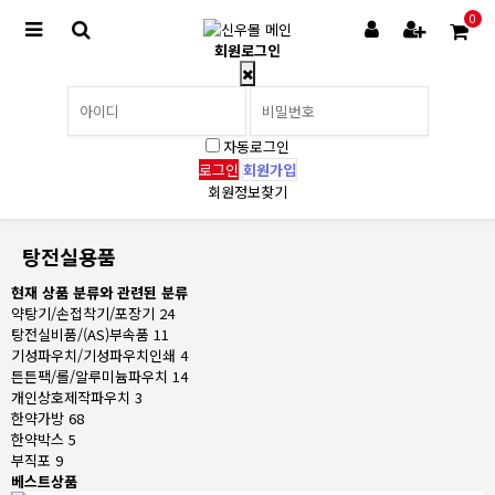
0
회원로그인
자동로그인
회원가입
회원정보찾기
탕전실용품
현재 상품 분류와 관련된 분류
약탕기/손접착기/포장기
24
탕전실비품/(AS)부속품
11
기성파우치/기성파우치인쇄
4
튼튼팩/롤/알루미늄파우치
14
개인상호제작파우치
3
한약가방
68
한약박스
5
부직포
9
베스트상품