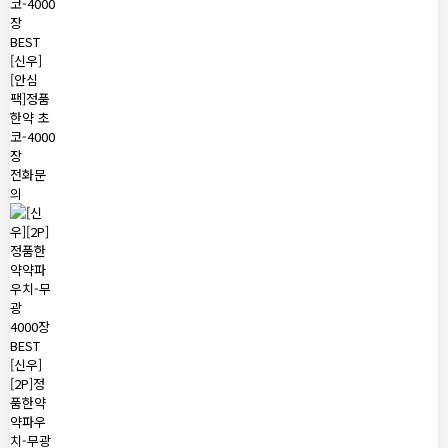
BEST
[신우]
[안심
팩]정품
한약 초
코-4000
장
전화문
의
BEST
[신우]
[2P]정
품한약
약파우
치-무광