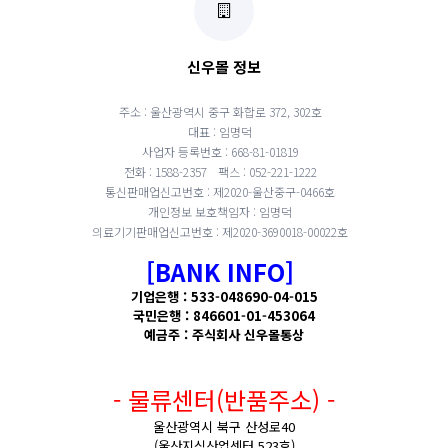
신우몰 정보
주소 : 울산광역시 중구 화합로 372, 302호
대표 : 임명덕
사업자 등록번호 : 668-81-01819
전화 : 1588-2357
팩스 : 052-221-1222
통신판매업신고번호 : 제2020-울산중구-0466호
개인정보 보호책임자 : 임명덕
의료기기판매업신고번호 : 제2020-3690018-00022호
[BANK INFO]
기업은행 : 533-048690-04-015
국민은행 : 846601-01-453064
예금주 : 주식회사 신우몰통상
- 물류센터(반품주소) -
울산광역시 북구 산성로40
(울산지식산업센터 523호)