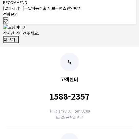
RECOMMEND
[알파세라믹]무압자동추출기 보급형스텐약탕기
전화문의
잠시만 기다려주세요.
더보기 +
고객센터
1588-2357
월-금 am 9:00 - pm 06:00
토/일/공휴일 휴무