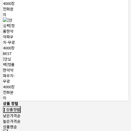
4000장
전화문
의
BEST
[안심
팩]정품
한약약
파우치-
무광
4000장
전화문
의
상품 정렬
상품정렬
낮은가격순
높은가격순
상품명순