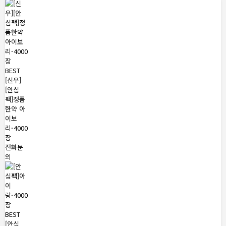
BEST
[신우]
[안심
팩]정품
한약 아
이보
리-4000
장
전화문
의
BEST
[안심