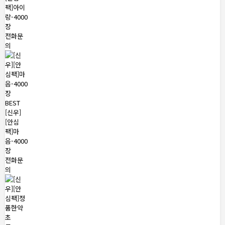
팩]아이
랑-4000
장
전화문
의
BEST
[신우]
[안심
팩]마
음-4000
장
전화문
의