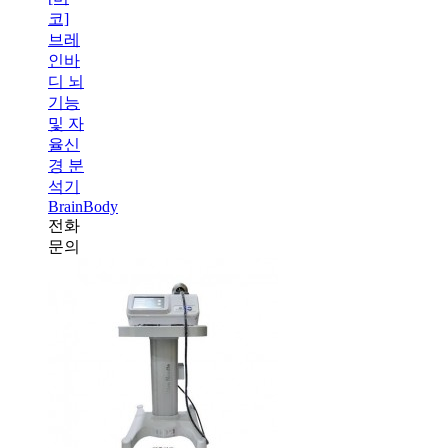
코]
브레
인바
디 뇌
기능
및 자
율신
경 분
석기
BrainBody
전화
문의