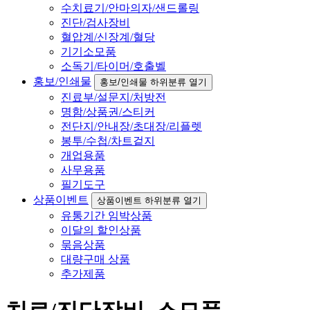
수치료기/안마의자/샌드롤링
진단/검사장비
혈압계/신장계/혈당
기기소모품
소독기/타이머/호출벨
홍보/인쇄물
홍보/인쇄물 하위분류 열기
진료부/설문지/처방전
명함/상품권/스티커
전단지/안내장/초대장/리플렛
봉투/수첩/차트겉지
개업용품
사무용품
필기도구
상품이벤트
상품이벤트 하위분류 열기
유통기간 임박상품
이달의 할인상품
묶음상품
대량구매 상품
추가제품