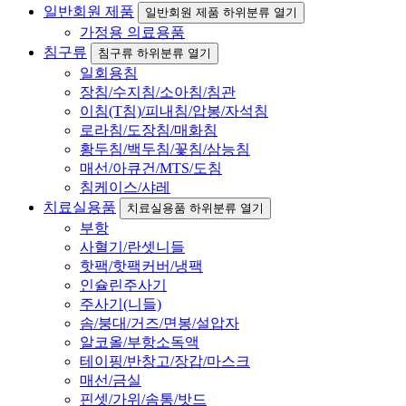
일반회원 제품
일반회원 제품 하위분류 열기
가정용 의료용품
침구류
침구류 하위분류 열기
일회용침
장침/수지침/소아침/침관
이침(T침)/피내침/압봉/자석침
로라침/도장침/매화침
황두침/백두침/꽃침/삼능침
매선/아큐건/MTS/도침
침케이스/샤레
치료실용품
치료실용품 하위분류 열기
부항
사혈기/란셋니들
핫팩/핫팩커버/냉팩
인슐린주사기
주사기(니들)
솜/붕대/거즈/면봉/설압자
알코올/부항소독액
테이핑/반창고/장갑/마스크
매선/금실
핀셋/가위/솜통/밧드