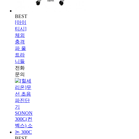
BEST
[아이
티시]
체외
충격
파 울
트라
니들
전화
문의
BEST