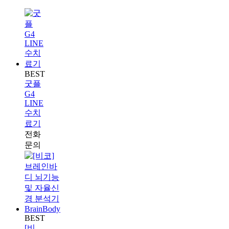
BEST
굿플
G4
LINE
수치
료기
전화
문의
BEST
[비