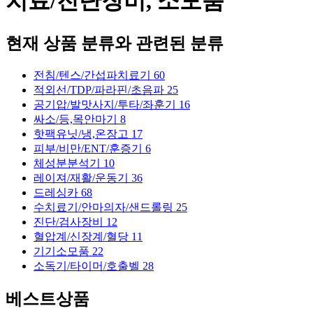
치료/진단장비, 소모품
현재 상품 분류와 관련된 분류
전침/텐스/간섭파치료기
60
적외선/TDP/파라핀/초음파
25
공기압/발맛사지/투타/좌훈기
16
싸소/등,목안마기
8
핫팩유닛/냉,온장고
17
피부/비만/ENT/훈증기
6
체성분분석기
10
레이져/재활/운동기
36
드레싱카
68
수치료기/안마의자/샌드롤링
25
진단/검사장비
12
혈압계/신장계/혈당
11
기기소모품
22
소독기/타이머/호출벨
28
베스트상품