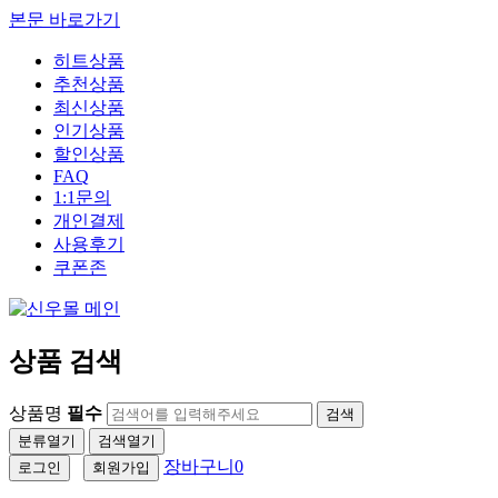
본문 바로가기
히트상품
추천상품
최신상품
인기상품
할인상품
FAQ
1:1문의
개인결제
사용후기
쿠폰존
상품 검색
상품명
필수
검색
분류열기
검색열기
장바구니
0
로그인
회원가입