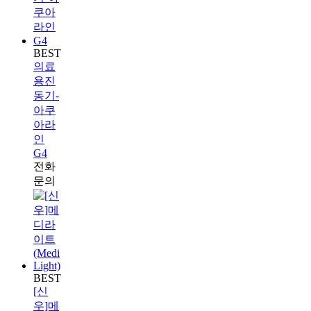
BEST
의료
용진
동기-
아쿠
아라
인
G4
전화
문의
BEST
[신
우]메