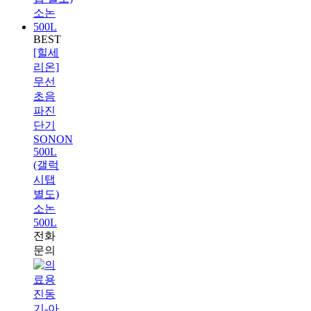
BEST
[힐세
리온]
무선
초음
파진
단기
SONON
500L
(갤럭
시탭
별도)
소논
500L
전화
문의