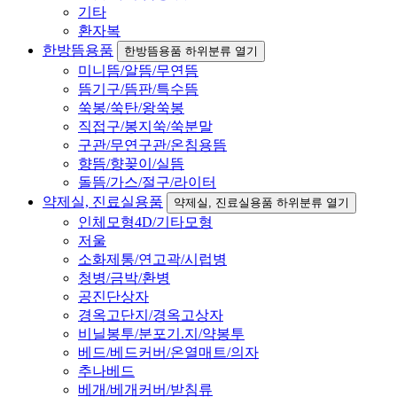
기타
환자복
한방뜸용품
한방뜸용품 하위분류 열기
미니뜸/알뜸/무연뜸
뜸기구/뜸판/특수뜸
쑥봉/쑥탄/왕쑥봉
직접구/봉지쑥/쑥분말
구관/무연구관/온침용뜸
향뜸/향꽂이/실뜸
돌뜸/가스/절구/라이터
약제실, 진료실용품
약제실, 진료실용품 하위분류 열기
인체모형4D/기타모형
저울
소화제통/연고곽/시럽병
청병/금박/환병
공진단상자
경옥고단지/경옥고상자
비닐봉투/분포기.지/약봉투
베드/베드커버/온열매트/의자
추나베드
베개/베개커버/받침류