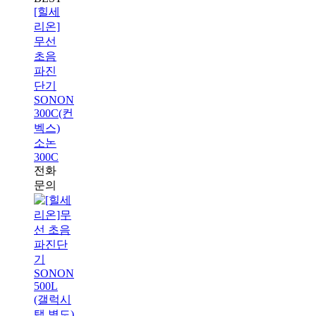
[힐세
리온]
무선
초음
파진
단기
SONON
300C(컨
벡스)
소논
300C
전화
문의