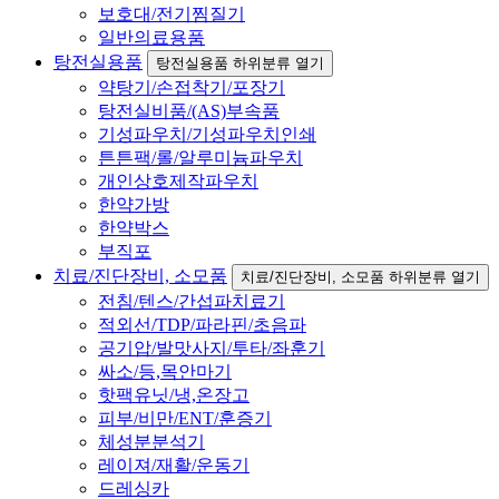
보호대/전기찜질기
일반의료용품
탕전실용품
탕전실용품 하위분류 열기
약탕기/손접착기/포장기
탕전실비품/(AS)부속품
기성파우치/기성파우치인쇄
튼튼팩/롤/알루미늄파우치
개인상호제작파우치
한약가방
한약박스
부직포
치료/진단장비, 소모품
치료/진단장비, 소모품 하위분류 열기
전침/텐스/간섭파치료기
적외선/TDP/파라핀/초음파
공기압/발맛사지/투타/좌훈기
싸소/등,목안마기
핫팩유닛/냉,온장고
피부/비만/ENT/훈증기
체성분분석기
레이져/재활/운동기
드레싱카