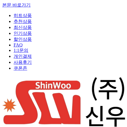
본문 바로가기
히트상품
추천상품
최신상품
인기상품
할인상품
FAQ
1:1문의
개인결제
사용후기
쿠폰존