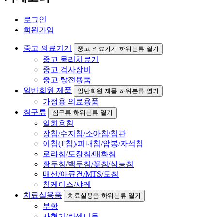
로그인
회원가입
중고 의료기기
중고 의료기기 하위분류 열기
중고 물리치료기
중고 검사장비
중고 탕전용품
일반회원 제품
일반회원 제품 하위분류 열기
가정용 의료용품
침구류
침구류 하위분류 열기
일회용침
장침/수지침/소아침/침관
이침(T침)/피내침/압봉/자석침
로라침/도장침/매화침
황두침/백두침/꽃침/삼능침
매선/아큐건/MTS/도침
침케이스/샤레
치료실용품
치료실용품 하위분류 열기
부항
사혈기/란셋니들