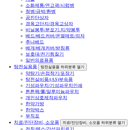
소화제통/연고곽/시럽병
청병/금박/환병
공진단상자
경옥고단지/경옥고상자
비닐봉투/분포기.지/약봉투
베드/베드커버/온열매트/의자
추나베드
베개/베개커버/받침류
보호대/전기찜질기
일반의료용품
탕전실용품
탕전실용품 하위분류 열기
약탕기/손접착기/포장기
탕전실비품/(AS)부속품
기성파우치/기성파우치인쇄
튼튼팩/롤/알루미늄파우치
개인상호제작파우치
한약가방
한약박스
부직포
치료/진단장비, 소모품
치료/진단장비, 소모품 하위분류 열기
전침/텐스/간섭파치료기