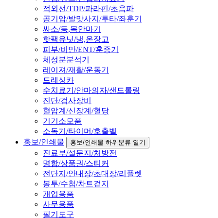
적외선/TDP/파라핀/초음파
공기압/발맛사지/투타/좌훈기
싸소/등,목안마기
핫팩유닛/냉,온장고
피부/비만/ENT/훈증기
체성분분석기
레이져/재활/운동기
드레싱카
수치료기/안마의자/샌드롤링
진단/검사장비
혈압계/신장계/혈당
기기소모품
소독기/타이머/호출벨
홍보/인쇄물
홍보/인쇄물 하위분류 열기
진료부/설문지/처방전
명함/상품권/스티커
전단지/안내장/초대장/리플렛
봉투/수첩/차트겉지
개업용품
사무용품
필기도구