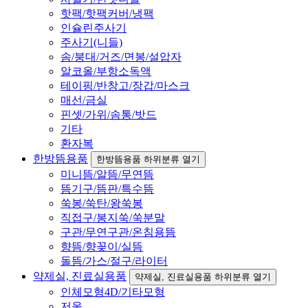
핫팩/핫팩커버/냉팩
인슐린주사기
주사기(니들)
솜/붕대/거즈/면봉/설압자
알코올/부항소독액
테이핑/반창고/장갑/마스크
매선/금실
핀셋/가위/솜통/밧드
기타
환자복
한방뜸용품
한방뜸용품 하위분류 열기
미니뜸/알뜸/무연뜸
뜸기구/뜸판/특수뜸
쑥봉/쑥탄/왕쑥봉
직접구/봉지쑥/쑥분말
구관/무연구관/온침용뜸
향뜸/향꽂이/실뜸
돌뜸/가스/절구/라이터
약제실, 진료실용품
약제실, 진료실용품 하위분류 열기
인체모형4D/기타모형
저울