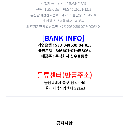
사업자 등록번호 : 668-81-01819
전화 : 1588-2357
팩스 : 052-221-1222
통신판매업신고번호 : 제2020-울산중구-0466호
개인정보 보호책임자 : 임명덕
의료기기판매업신고번호 : 제2020-3690018-00022호
[BANK INFO]
기업은행 : 533-048690-04-015
국민은행 : 846601-01-453064
예금주 : 주식회사 신우몰통상
- 물류센터(반품주소) -
울산광역시 북구 산성로40
(울산지식산업센터 523호)
공지사항