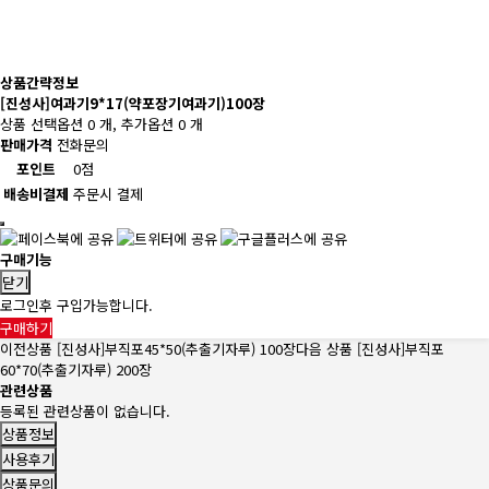
상품간략정보
[진성사]여과기9*17(약포장기여과기)100장
상품 선택옵션 0 개, 추가옵션 0 개
판매가격
전화문의
포인트
0점
배송비결제
주문시 결제
구매기능
닫기
로그인후 구입가능합니다.
구매하기
이전상품
[진성사]부직포45*50(추출기자루) 100장
다음 상품
[진성사]부직포
60*70(추출기자루) 200장
관련상품
등록된 관련상품이 없습니다.
상품정보
사용후기
상품문의