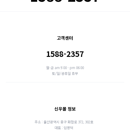
고객센터
1588-2357
월-금 am 9:00 - pm 06:00
토/일/공휴일 휴무
신우몰 정보
주소 : 울산광역시 중구 화합로 372, 302호
대표 : 임명덕