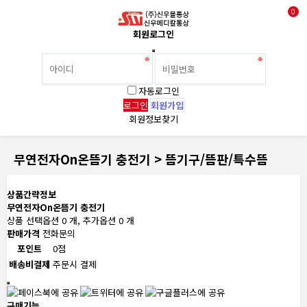
0
회원로그인
자동로그인
회원가입
회원정보찾기
무연전자On온뜸기 충전기 > 뜸기구/뜸판/특수뜸
상품간략정보
무연전자On온뜸기 충전기
상품 선택옵션 0 개, 추가옵션 0 개
판매가격
전화문의
포인트
0점
배송비결제
주문시 결제
구매기능