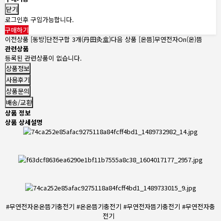
닫기
로그인후 구입가능합니다.
구매하기
이전상품
[동방]단전구합 3개(丹田灸盒)
다음 상품
[온뜸]무연전자On(온)뜸
관련상품
등록된 관련상품이 없습니다.
상품정보
사용후기
상품문의
배송/교환
상품 정보
상품 상세설명
#무연전자온온뜸기충전기 #온온뜸기충전기 #무연전자뜸기충전기 #무연전자충
전기