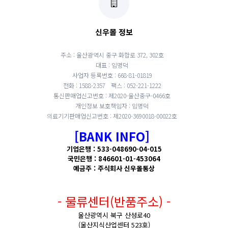
신우몰 정보
주소 : 울산광역시 중구 화합로 372, 302호
대표 : 임명덕
사업자 등록번호 : 668-81-01819
전화 : 1588-2357
팩스 : 052-221-1222
통신판매업신고번호 : 제2020-울산중구-0466호
개인정보 보호책임자 : 임명덕
의료기기판매업신고번호 : 제2020-3690018-00022호
[BANK INFO]
기업은행 : 533-048690-04-015
국민은행 : 846601-01-453064
예금주 : 주식회사 신우몰통상
- 물류센터(반품주소) -
울산광역시 북구 산성로40
(울산지식산업센터 523호)