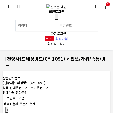
0
회원로그인
자동로그인
회원가입
회원정보찾기
[천양사]드레싱밧드(CY-1091) > 핀셋/가위/솜통/밧
드
상품간략정보
[천양사]드레싱밧드(CY-1091)
상품 선택옵션 0 개, 추가옵션 0 개
판매가격
전화문의
포인트
0점
배송비결제
주문시 결제