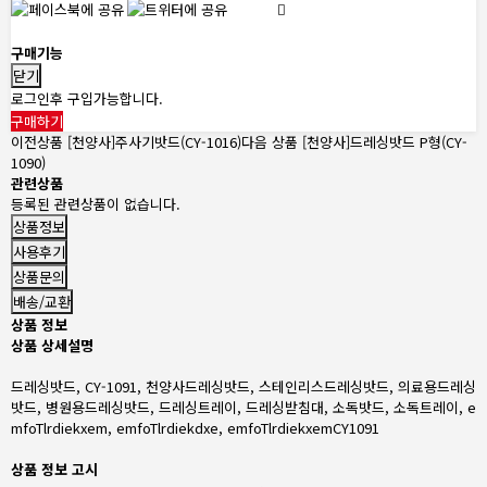
구매기능
닫기
로그인후 구입가능합니다.
구매하기
이전상품
[천양사]주사기밧드(CY-1016)
다음 상품
[천양사]드레싱밧드 P형(CY-
1090)
관련상품
등록된 관련상품이 없습니다.
상품정보
사용후기
상품문의
배송/교환
상품 정보
상품 상세설명
드레싱밧드, CY-1091, 천양사드레싱밧드, 스테인리스드레싱밧드, 의료용드레싱
밧드, 병원용드레싱밧드, 드레싱트레이, 드레싱받침대, 소독밧드, 소독트레이, e
mfoTlrdiekxem, emfoTlrdiekdxe, emfoTlrdiekxemCY1091
상품 정보 고시