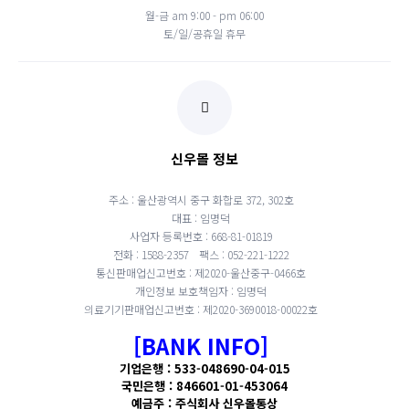
월-금 am 9:00 - pm 06:00
토/일/공휴일 휴무
신우몰 정보
주소 : 울산광역시 중구 화합로 372, 302호
대표 : 임명덕
사업자 등록번호 : 668-81-01819
전화 : 1588-2357
팩스 : 052-221-1222
통신판매업신고번호 : 제2020-울산중구-0466호
개인정보 보호책임자 : 임명덕
의료기기판매업신고번호 : 제2020-3690018-00022호
[BANK INFO]
기업은행 : 533-048690-04-015
국민은행 : 846601-01-453064
예금주 : 주식회사 신우몰통상