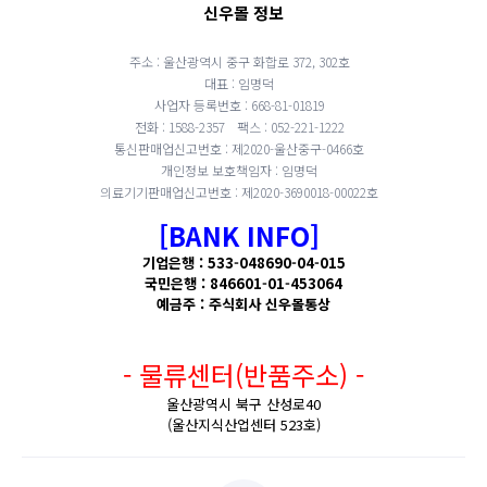
신우몰 정보
주소 : 울산광역시 중구 화합로 372, 302호
대표 : 임명덕
사업자 등록번호 : 668-81-01819
전화 : 1588-2357
팩스 : 052-221-1222
통신판매업신고번호 : 제2020-울산중구-0466호
개인정보 보호책임자 : 임명덕
의료기기판매업신고번호 : 제2020-3690018-00022호
[BANK INFO]
기업은행 : 533-048690-04-015
국민은행 : 846601-01-453064
예금주 : 주식회사 신우몰통상
- 물류센터(반품주소) -
울산광역시 북구 산성로40
(울산지식산업센터 523호)