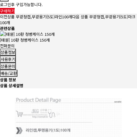
로그인후 구입가능합니다.
구매하기
이전상품
무광청캡,무광용기(5도)라인100개
다음 상품
무광청캡,무광용기(5도)마크
100개
관련상품
[태원] 10환 청병케이스 150개
전화문의
상품정보
사용후기
상품문의
배송/교환
상품 정보
상품 상세설명