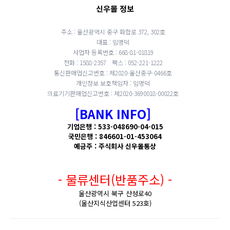
신우몰 정보
주소 : 울산광역시 중구 화합로 372, 302호
대표 : 임명덕
사업자 등록번호 : 668-81-01819
전화 : 1588-2357
팩스 : 052-221-1222
통신판매업신고번호 : 제2020-울산중구-0466호
개인정보 보호책임자 : 임명덕
의료기기판매업신고번호 : 제2020-3690018-00022호
[BANK INFO]
기업은행 : 533-048690-04-015
국민은행 : 846601-01-453064
예금주 : 주식회사 신우몰통상
- 물류센터(반품주소) -
울산광역시 북구 산성로40
(울산지식산업센터 523호)