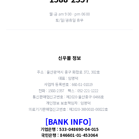
월-금 am 9:00 - pm 06:00
토/일/공휴일 휴무
신우몰 정보
주소 : 울산광역시 중구 화합로 372, 302호
대표 : 임명덕
사업자 등록번호 : 668-81-01819
전화 : 1588-2357
팩스 : 052-221-1222
통신판매업신고번호 : 제2020-울산중구-0466호
개인정보 보호책임자 : 임명덕
의료기기판매업신고번호 : 제2020-3690018-00022호
[BANK INFO]
기업은행 : 533-048690-04-015
국민은행 : 846601-01-453064