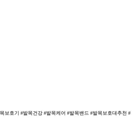
발목보호기 #발목건강 #발목케어 #발목밴드 #발목보호대추천 #