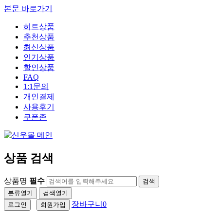
본문 바로가기
히트상품
추천상품
최신상품
인기상품
할인상품
FAQ
1:1문의
개인결제
사용후기
쿠폰존
상품 검색
상품명
필수
검색
분류열기
검색열기
장바구니
0
로그인
회원가입