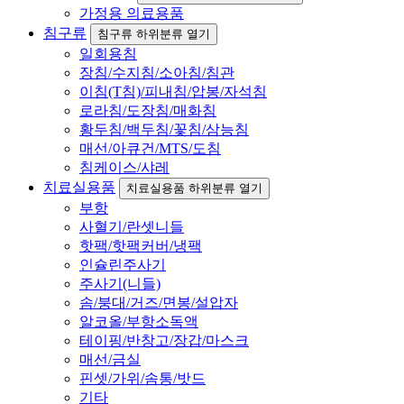
가정용 의료용품
침구류
침구류 하위분류 열기
일회용침
장침/수지침/소아침/침관
이침(T침)/피내침/압봉/자석침
로라침/도장침/매화침
황두침/백두침/꽃침/삼능침
매선/아큐건/MTS/도침
침케이스/샤레
치료실용품
치료실용품 하위분류 열기
부항
사혈기/란셋니들
핫팩/핫팩커버/냉팩
인슐린주사기
주사기(니들)
솜/붕대/거즈/면봉/설압자
알코올/부항소독액
테이핑/반창고/장갑/마스크
매선/금실
핀셋/가위/솜통/밧드
기타