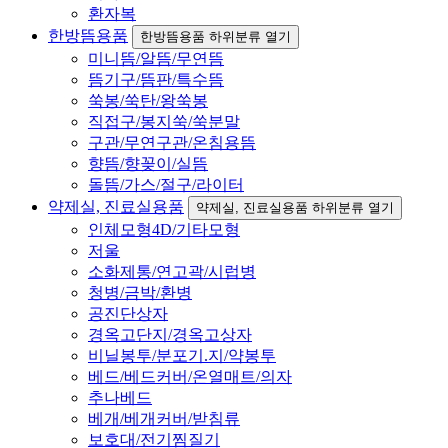
환자복
한방뜸용품
한방뜸용품 하위분류 열기
미니뜸/알뜸/무연뜸
뜸기구/뜸판/특수뜸
쑥봉/쑥탄/왕쑥봉
직접구/봉지쑥/쑥분말
구관/무연구관/온침용뜸
향뜸/향꽂이/실뜸
돌뜸/가스/절구/라이터
약제실, 진료실용품
약제실, 진료실용품 하위분류 열기
인체모형4D/기타모형
저울
소화제통/연고곽/시럽병
청병/금박/환병
공진단상자
경옥고단지/경옥고상자
비닐봉투/분포기.지/약봉투
베드/베드커버/온열매트/의자
추나베드
베개/베개커버/받침류
보호대/전기찜질기