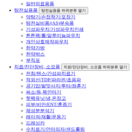
일반의료용품
탕전실용품
탕전실용품 하위분류 열기
약탕기/손접착기/포장기
탕전실비품/(AS)부속품
기성파우치/기성파우치인쇄
튼튼팩/롤/알루미늄파우치
개인상호제작파우치
한약가방
한약박스
부직포
치료/진단장비, 소모품
치료/진단장비, 소모품 하위분류 열기
전침/텐스/간섭파치료기
적외선/TDP/파라핀/초음파
공기압/발맛사지/투타/좌훈기
싸소/등,목안마기
핫팩유닛/냉,온장고
피부/비만/ENT/훈증기
체성분분석기
레이져/재활/운동기
드레싱카
수치료기/안마의자/샌드롤링