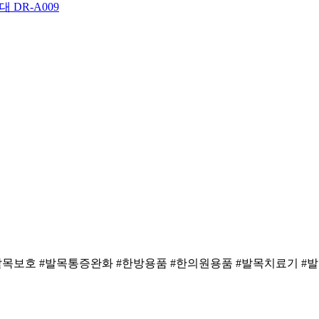
 DR-A009
#발목보호 #발목통증완화 #한방용품 #한의원용품 #발목치료기 #