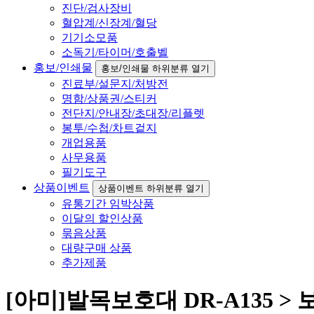
진단/검사장비
혈압계/신장계/혈당
기기소모품
소독기/타이머/호출벨
홍보/인쇄물
홍보/인쇄물 하위분류 열기
진료부/설문지/처방전
명함/상품권/스티커
전단지/안내장/초대장/리플렛
봉투/수첩/차트겉지
개업용품
사무용품
필기도구
상품이벤트
상품이벤트 하위분류 열기
유통기간 임박상품
이달의 할인상품
묶음상품
대량구매 상품
추가제품
[아미]발목보호대 DR-A135 