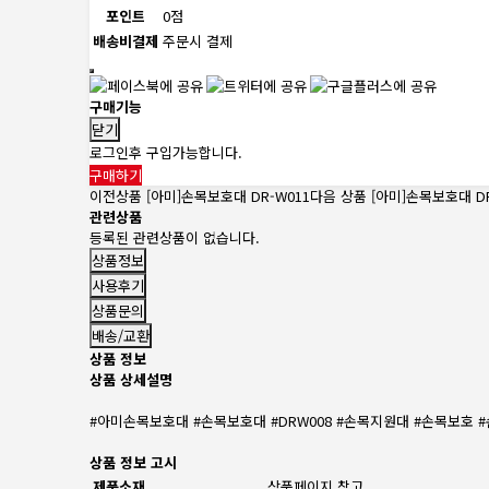
포인트
0점
배송비결제
주문시 결제
구매기능
닫기
로그인후 구입가능합니다.
구매하기
이전상품
[아미]손목보호대 DR-W011
다음 상품
[아미]손목보호대 DR
관련상품
등록된 관련상품이 없습니다.
상품정보
사용후기
상품문의
배송/교환
상품 정보
상품 상세설명
#아미손목보호대 #손목보호대 #DRW008 #손목지원대 #손목보호
상품 정보 고시
제품소재
상품페이지 참고