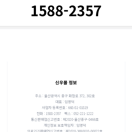
1588-2357
신우몰 정보
주소 : 울산광역시 중구 화합로 372, 302호
대표 : 임명덕
사업자 등록번호 : 668-81-01819
전화 : 1588-2357
팩스 : 052-221-1222
통신판매업신고번호 : 제2020-울산중구-0466호
개인정보 보호책임자 : 임명덕
의료기기판매업신고번호 : 제2020-3690018-00022호