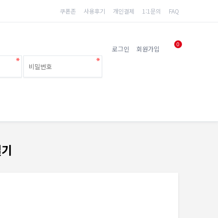
쿠폰존
사용후기
개인결제
1:1문의
FAQ
0
로그인
회원가입
질기