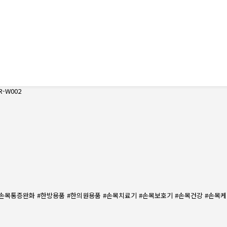
-W002
 #손목통증완화 #한방용품 #한의원용품 #손목치료기 #손목보호기 #손목건강 #손목