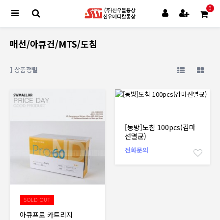
0
매선/아큐건/MTS/도침
상품정렬
[동방]도침 100pcs(감마
선멸균)
전화문의
SOLD OUT
아큐프로 카트리지