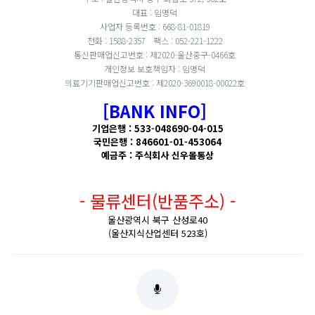
대표 : 임명덕
사업자 등록번호 : 668-81-01819
전화 : 1588-2357
팩스 : 052-221-1222
통신판매업신고번호 : 제2020-울산중구-0466호
개인정보 보호책임자 : 임명덕
의료기기판매업신고번호 : 제2020-3690018-00022호
[BANK INFO]
기업은행 : 533-048690-04-015
국민은행 : 846601-01-453064
예금주 : 주식회사 신우몰통상
- 물류센터(반품주소) -
울산광역시 북구 산성로40
(울산지식산업센터 523호)