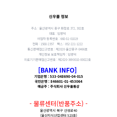
신우몰 정보
주소 : 울산광역시 중구 화합로 372, 302호
대표 : 임명덕
사업자 등록번호 : 668-81-01819
전화 : 1588-2357
팩스 : 052-221-1222
통신판매업신고번호 : 제2020-울산중구-0466호
개인정보 보호책임자 : 임명덕
의료기기판매업신고번호 : 제2020-3690018-00022호
[BANK INFO]
기업은행 : 533-048690-04-015
국민은행 : 846601-01-453064
예금주 : 주식회사 신우몰통상
- 물류센터(반품주소) -
울산광역시 북구 산성로40
(울산지식산업센터 523호)