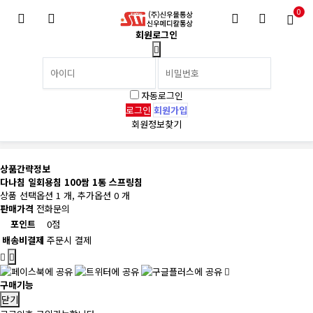
0
회원로그인
자동로그인
회원가입
회원정보찾기
상품간략정보
다나침 일회용침 100쌈 1통 스프링침
상품 선택옵션 1 개, 추가옵션 0 개
판매가격
전화문의
포인트
0점
배송비결제
주문시 결제
구매기능
닫기